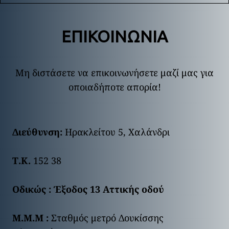
ΕΠΙΚΟΙΝΩΝΙΑ
Μη διστάσετε να επικοινωνήσετε μαζί μας για
οποιαδήποτε απορία!
Διεύθυνση:
Ηρακλείτου 5, Χαλάνδρι
Τ.Κ.
152 38
Οδικώς : Έξοδος 13 Αττικής οδού
Μ.Μ.Μ :
Σταθμός μετρό Δουκίσσης