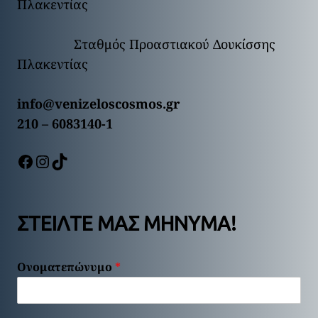
Πλακεντίας
Σταθμός Προαστιακού Δουκίσσης
Πλακεντίας
info@venizeloscosmos.gr
210 – 6083140-1
https://www.facebook.com/Venizeloscosmos
https://www.instagram.com/venizeloscosmos/
https://www.tiktok.com/@venizelos.cosmos
ΣΤΕΙΛΤΕ ΜΑΣ ΜΗΝΥΜΑ!
Ονοματεπώνυμο
*