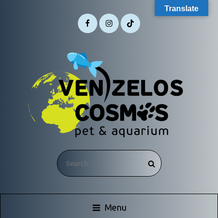
Translate
Facebook
Instagram
TikTok
VENIZELOS COSMOS
Search
Search
Χονδρική Ειδών Pet & Κατασκευή Ενυδρείων
for:
Menu